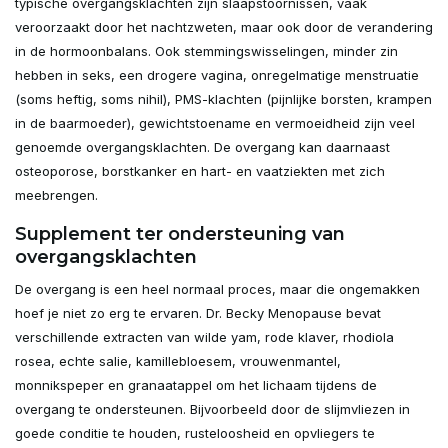
typische overgangsklachten zijn slaapstoornissen, vaak
veroorzaakt door het nachtzweten, maar ook door de verandering
in de hormoonbalans. Ook stemmingswisselingen, minder zin
hebben in seks, een drogere vagina, onregelmatige menstruatie
(soms heftig, soms nihil), PMS-klachten (pijnlijke borsten, krampen
in de baarmoeder), gewichtstoename en vermoeidheid zijn veel
genoemde overgangsklachten. De overgang kan daarnaast
osteoporose, borstkanker en hart- en vaatziekten met zich
meebrengen.
Supplement ter ondersteuning van
overgangsklachten
De overgang is een heel normaal proces, maar die ongemakken
hoef je niet zo erg te ervaren. Dr. Becky Menopause bevat
verschillende extracten van wilde yam, rode klaver, rhodiola
rosea, echte salie, kamillebloesem, vrouwenmantel,
monnikspeper en granaatappel om het lichaam tijdens de
overgang te ondersteunen. Bijvoorbeeld door de slijmvliezen in
goede conditie te houden, rusteloosheid en opvliegers te