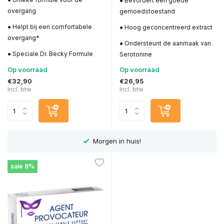
● Bevordert een goede
overgang
gemoedstoestand
● Helpt bij een comfortabele
● Hoog geconcentreerd extract
overgang*
● Ondersteunt de aanmaak van
● Speciale Dr. Becky Formule
Serotonine
Op voorraad
Op voorraad
€32,90
€26,95
Incl. btw
Incl. btw
 in huis!
Hoge kwaliteit supple
sale 8%