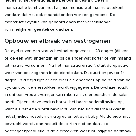
het eerst met de vruchtbare periode is gestart. De term
menstruatie komt van het Latijnse mensis wat maand betekent,
vandaar dat het ook maandstonden worden genoemd. De
menstruatiecyclus kan gepaard gaan met verschillende
lichamelijke en geestelijke klachten.
Opbouw en afbraak van oestrogenen
De cyclus van een vrouw bestaat ongeveer uit 28 dagen (dit kan
bij de een wat langer zijn en bij de ander wat korter of van maand
tot maand verschillen). Na het menstrueren zelf, start de opbouw
weer van oestrogenen in de eierstokken. Dit duurt ongeveer 14
dagen. In die tijd rijpt er een eicel die ongeveer op de helft van de
cyclus door de eierstokken wordt vrijgegeven. De ovulatie houdt
in dat een vrouw zwanger kan raken als ze onbeschermde seks
heeft. Tijdens deze cyclus bouwt het baarmoederslijmvlies op,
want als het eitje wordt bevrucht, kan het zich daarna lekker in
het slijmvlies nestelen en uitgroeien tot een baby. Als de eicel niet
bevrucht wordt, dan nestelt deze zich niet en daalt de
oestrogeenproductie in de eierstokken weer. Nu stijgt de aanmaak