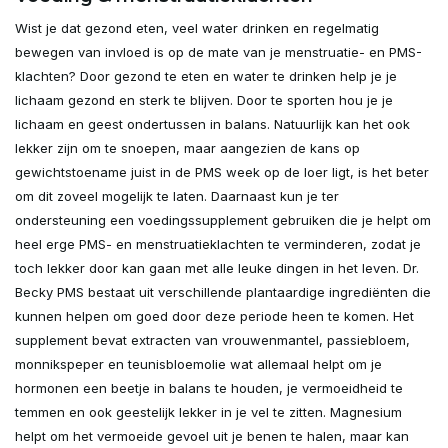
Wist je dat gezond eten, veel water drinken en regelmatig
bewegen van invloed is op de mate van je menstruatie- en PMS-
klachten? Door gezond te eten en water te drinken help je je
lichaam gezond en sterk te blijven. Door te sporten hou je je
lichaam en geest ondertussen in balans. Natuurlijk kan het ook
lekker zijn om te snoepen, maar aangezien de kans op
gewichtstoename juist in de PMS week op de loer ligt, is het beter
om dit zoveel mogelijk te laten. Daarnaast kun je ter
ondersteuning een voedingssupplement gebruiken die je helpt om
heel erge PMS- en menstruatieklachten te verminderen, zodat je
toch lekker door kan gaan met alle leuke dingen in het leven. Dr.
Becky PMS bestaat uit verschillende plantaardige ingrediënten die
kunnen helpen om goed door deze periode heen te komen. Het
supplement bevat extracten van vrouwenmantel, passiebloem,
monnikspeper en teunisbloemolie wat allemaal helpt om je
hormonen een beetje in balans te houden, je vermoeidheid te
temmen en ook geestelijk lekker in je vel te zitten. Magnesium
helpt om het vermoeide gevoel uit je benen te halen, maar kan