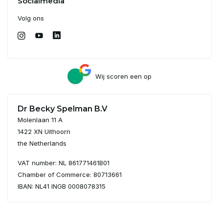
Socialmedia
Volg ons
Wij scoren een
op
Dr Becky Spelman B.V
Molenlaan 11 A
1422 XN Uithoorn
the Netherlands
VAT number: NL 861771461B01
Chamber of Commerce: 80713661
IBAN: NL41 INGB 0008078315