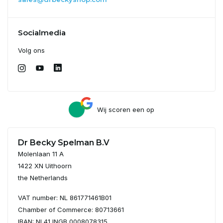
Socialmedia
Volg ons
Wij scoren een
op
Dr Becky Spelman B.V
Molenlaan 11 A
1422 XN Uithoorn
the Netherlands
VAT number: NL 861771461B01
Chamber of Commerce: 80713661
IBAN: NL41 INGB 0008078315