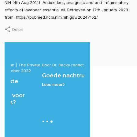
NIH (4th Aug 2014) Antioxidant, analgesic and anti-inflammatory
effects of lavender essential oil. Retrieved on 17th January 2023
from, https://pubmed.ncbi.nlm.nih.gov/26247152/.
Delen
ivate
Door Dr. Becky redactie, 9 april 2022
Door Dr. Becky Spelman, 2
2022
Goede nachtrust
Wat zijn de Beste
Lees meer
Supplementen vo
Focus en Energie?
Lees meer