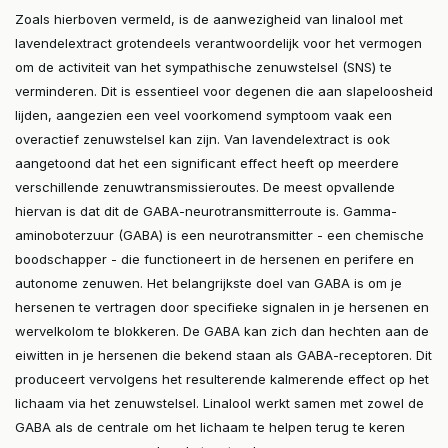
Zoals hierboven vermeld, is de aanwezigheid van linalool met
lavendelextract grotendeels verantwoordelijk voor het vermogen
om de activiteit van het sympathische zenuwstelsel (SNS) te
verminderen. Dit is essentieel voor degenen die aan slapeloosheid
lijden, aangezien een veel voorkomend symptoom vaak een
overactief zenuwstelsel kan zijn. Van lavendelextract is ook
aangetoond dat het een significant effect heeft op meerdere
verschillende zenuwtransmissieroutes. De meest opvallende
hiervan is dat dit de GABA-neurotransmitterroute is. Gamma-
aminoboterzuur (GABA) is een neurotransmitter - een chemische
boodschapper - die functioneert in de hersenen en perifere en
autonome zenuwen. Het belangrijkste doel van GABA is om je
hersenen te vertragen door specifieke signalen in je hersenen en
wervelkolom te blokkeren. De GABA kan zich dan hechten aan de
eiwitten in je hersenen die bekend staan als GABA-receptoren. Dit
produceert vervolgens het resulterende kalmerende effect op het
lichaam via het zenuwstelsel. Linalool werkt samen met zowel de
GABA als de centrale om het lichaam te helpen terug te keren