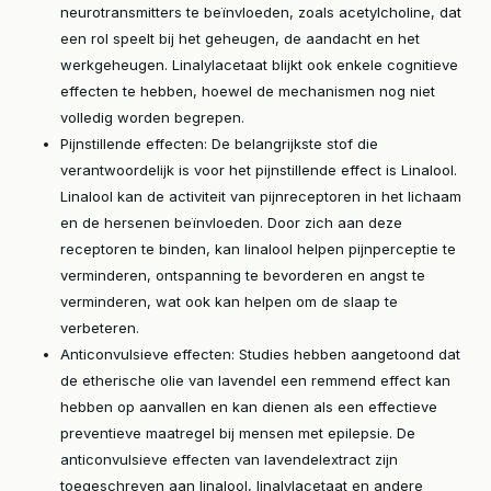
neurotransmitters te beïnvloeden, zoals acetylcholine, dat
een rol speelt bij het geheugen, de aandacht en het
werkgeheugen. Linalylacetaat blijkt ook enkele cognitieve
effecten te hebben, hoewel de mechanismen nog niet
volledig worden begrepen.
Pijnstillende effecten: De belangrijkste stof die
verantwoordelijk is voor het pijnstillende effect is Linalool.
Linalool kan de activiteit van pijnreceptoren in het lichaam
en de hersenen beïnvloeden. Door zich aan deze
receptoren te binden, kan linalool helpen pijnperceptie te
verminderen, ontspanning te bevorderen en angst te
verminderen, wat ook kan helpen om de slaap te
verbeteren.
Anticonvulsieve effecten: Studies hebben aangetoond dat
de etherische olie van lavendel een remmend effect kan
hebben op aanvallen en kan dienen als een effectieve
preventieve maatregel bij mensen met epilepsie. De
anticonvulsieve effecten van lavendelextract zijn
toegeschreven aan linalool, linalylacetaat en andere