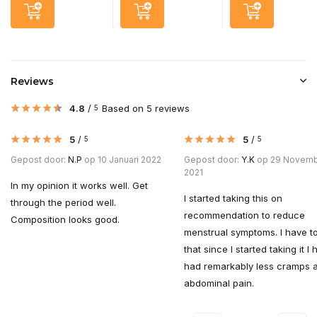
Reviews
4.8
/
Based on 5 reviews
5
5
/
5
/
5
5
Gepost door:
N.P
op 10 Januari 2022
Gepost door:
Y.K
op 29 Novem
2021
In my opinion it works well. Get
I started taking this on
through the period well.
recommendation to reduce
Composition looks good.
menstrual symptoms. I have t
that since I started taking it I
had remarkably less cramps 
abdominal pain.