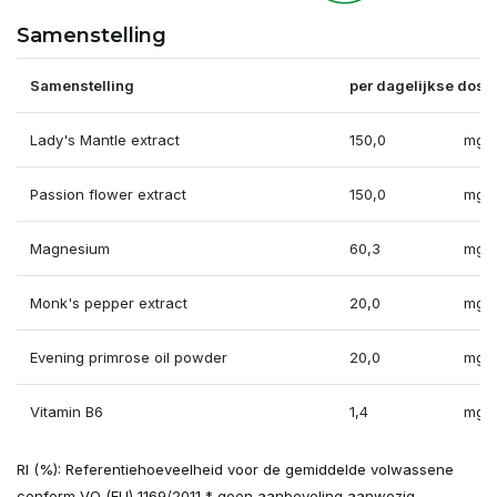
Samenstelling
Samenstelling
per dagelijkse dosis
Lady's Mantle extract
150,0
mg
Passion flower extract
150,0
mg
Magnesium
60,3
mg
Monk's pepper extract
20,0
mg
Evening primrose oil powder
20,0
mg
Vitamin B6
1,4
mg
RI (%): Referentiehoeveelheid voor de gemiddelde volwassene
conform VO (EU) 1169/2011 * geen aanbeveling aanwezig.