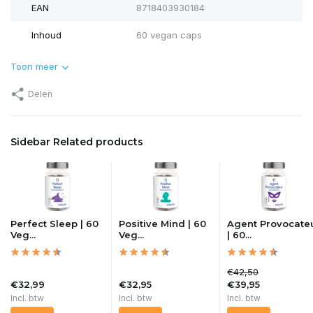
EAN
8718403930184
Inhoud
60 vegan caps
Toon meer
Delen
Sidebar Related products
Perfect Sleep | 60
Positive Mind | 60
Agent Provocate
Veg...
Veg...
| 60...
€42,50
€32,99
€32,95
€39,95
Incl. btw
Incl. btw
Incl. btw